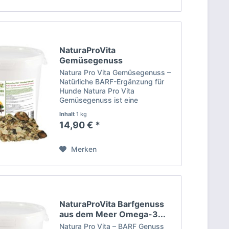
NaturaProVita
Gemüsegenuss
kalorienarm...
Natura Pro Vita Gemüsegenuss –
Natürliche BARF-Ergänzung für
Hunde Natura Pro Vita
Gemüsegenuss ist eine
hochwertige, naturbelassene
Inhalt
1 kg
Gemüsemischung zur optimalen
14,90 € *
Ergänzung der BARF-Ernährung
und fleischbetonten Fütterung. Die
sorgfältig...
Merken
NaturaProVita Barfgenuss
aus dem Meer Omega-3...
Natura Pro Vita – BARF Genuss