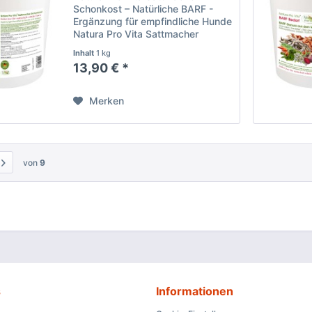
Schonkost – Natürliche BARF -
Ergänzung für empfindliche Hunde
Natura Pro Vita Sattmacher
Schonkost ist das ideale
Inhalt
1 kg
Ergänzungsfutter für das BARFen,
13,90 € *
speziell entwickelt für
empfindliche Hunde und eine
sensible...
Merken
von
9
s
Informationen