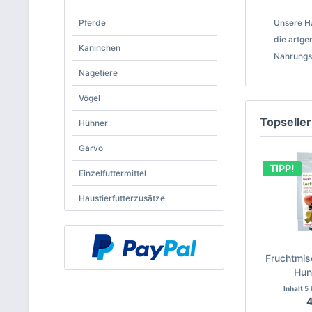
Pferde
Unsere Ha
die artge
Kaninchen
Nahrungse
Nagetiere
Vögel
Topseller
Hühner
Garvo
TIPP!
Einzelfuttermittel
Haustierfutterzusätze
Fruchtmis
Hun
Inhalt
5
4