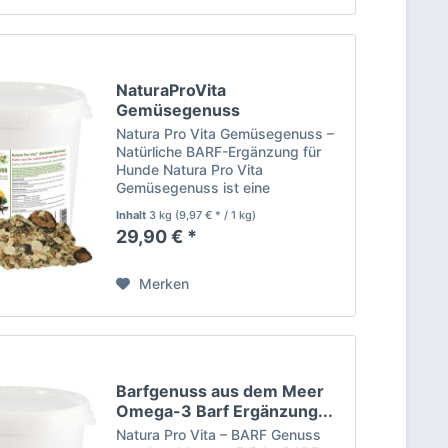
NaturaProVita
Gemüsegenuss
kalorienarm...
Natura Pro Vita Gemüsegenuss –
Natürliche BARF-Ergänzung für
Hunde Natura Pro Vita
Gemüsegenuss ist eine
hochwertige, naturbelassene
Inhalt
3 kg
(9,97 € * / 1 kg)
Gemüsemischung zur optimalen
29,90 € *
Ergänzung der BARF-Ernährung
und fleischbetonten Fütterung. Die
sorgfältig...
Merken
Barfgenuss aus dem Meer
Omega-3 Barf Ergänzung...
Natura Pro Vita – BARF Genuss