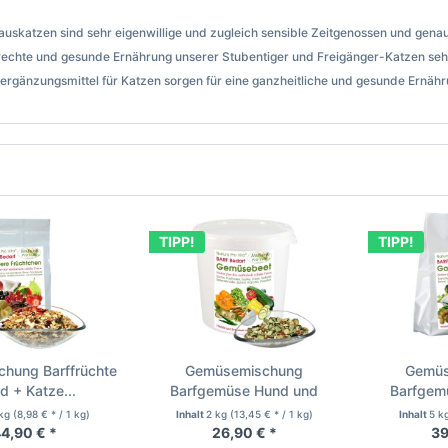
uskatzen sind sehr eigenwillige und zugleich sensible Zeitgenossen und genau
rechte und gesunde Ernährung unserer Stubentiger und Freigänger-Katzen sehr
rgänzungsmittel für Katzen sorgen für eine ganzheitliche und gesunde Ernähru
TIPP!
TIPP!
chung Barffrüchte
Gemüsemischung
Gemüs
d + Katze...
Barfgemüse Hund und
Barfgem
Katze...
K
 kg
(8,98 € * / 1 kg)
Inhalt
2 kg
(13,45 € * / 1 kg)
Inhalt
5 k
4,90 € *
26,90 € *
39