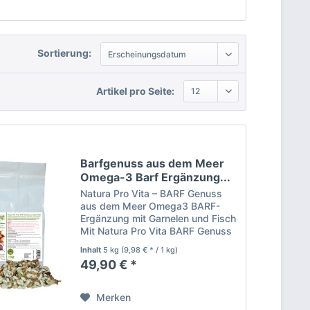
Sortierung:
Artikel pro Seite:
Barfgenuss aus dem Meer
Omega-3 Barf Ergänzung...
Natura Pro Vita – BARF Genuss
aus dem Meer Omega3 BARF-
Ergänzung mit Garnelen und Fisch
Mit Natura Pro Vita BARF Genuss
aus dem Meer bietest du deinem
Inhalt
5 kg
(9,98 € * / 1 kg)
Hund eine natürliche und
49,90 € *
hochwertige BARF-Ergänzung, die
die Kraft des Meeres mit...
Merken