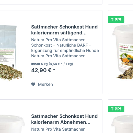
TIPP!
Sattmacher Schonkost Hund
kalorienarm sättigend...
Natura Pro Vita Sattmacher
Schonkost – Natürliche BARF -
Ergänzung für empfindliche Hunde
Natura Pro Vita Sattmacher
Schonkost ist das ideale
Inhalt
5 kg
(8,58 € * / 1 kg)
Ergänzungsfutter für das BARFen,
42,90 € *
speziell entwickelt für
empfindliche Hunde und eine
sensible...
Merken
TIPP!
Sattmacher Schonkost Hund
kalorienarm Abnehmen...
Natura Pro Vita Sattmacher