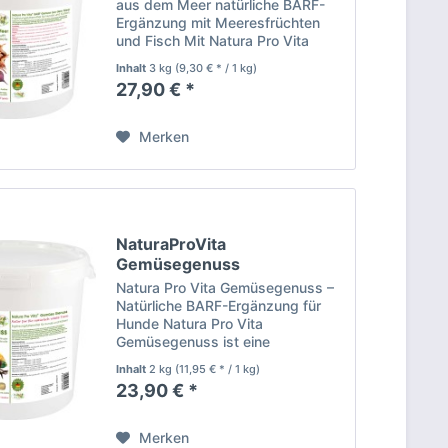
aus dem Meer natürliche BARF-
Ergänzung mit Meeresfrüchten
und Fisch Mit Natura Pro Vita
BARF Genuss aus dem Meer
Inhalt
3 kg
(9,30 € * / 1 kg)
bietest du deinem Hund eine
27,90 € *
natürliche und hochwertige BARF-
Ergänzung, die die Kraft des...
Merken
NaturaProVita
Gemüsegenuss
kalorienarm...
Natura Pro Vita Gemüsegenuss –
Natürliche BARF-Ergänzung für
Hunde Natura Pro Vita
Gemüsegenuss ist eine
hochwertige, naturbelassene
Inhalt
2 kg
(11,95 € * / 1 kg)
Gemüsemischung zur optimalen
23,90 € *
Ergänzung der BARF-Ernährung
und fleischbetonten Fütterung. Die
sorgfältig...
Merken