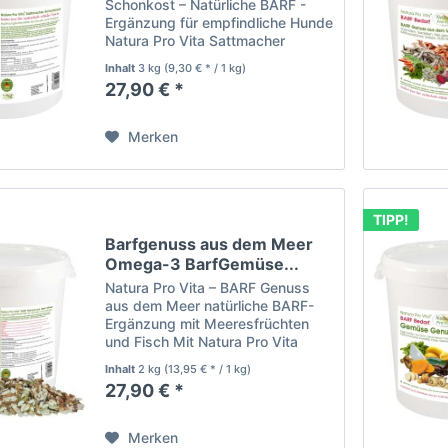
Schonkost – Natürliche BARF -
Ergänzung für empfindliche Hunde
Natura Pro Vita Sattmacher
Schonkost ist das ideale
Inhalt
3 kg
(9,30 € * / 1 kg)
Ergänzungsfutter für das BARFen,
27,90 € *
speziell entwickelt für
empfindliche Hunde und eine
sensible...
Merken
TIPP!
Barfgenuss aus dem Meer
Omega-3 BarfGemüse...
Natura Pro Vita – BARF Genuss
aus dem Meer natürliche BARF-
Ergänzung mit Meeresfrüchten
und Fisch Mit Natura Pro Vita
BARF Genuss aus dem Meer
Inhalt
2 kg
(13,95 € * / 1 kg)
bietest du deinem Hund eine
27,90 € *
natürliche und hochwertige BARF-
Ergänzung, die die Kraft des...
Merken