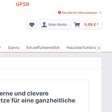
GPSR
Rechtliche Informationen
Mein Konto
0,00 € *
r
Garvo
Einzelfuttermittel
Haustierfutterzusätze

erne und clevere
ze für eine ganzheitliche