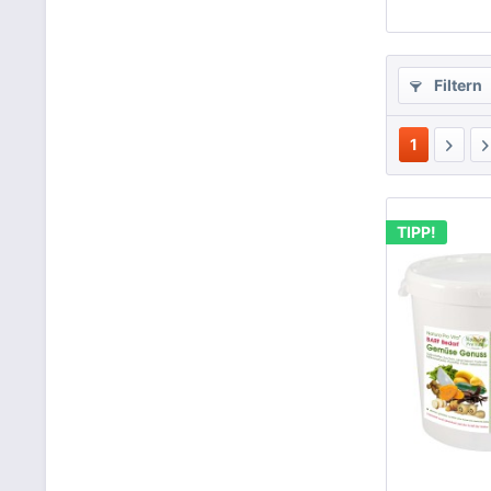
Filtern
1
TIPP!