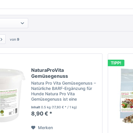
von
9
TIPP!
NaturaProVita
Gemüsegenuss
kalorienarm...
Natura Pro Vita Gemüsegenuss –
Natürliche BARF-Ergänzung für
Hunde Natura Pro Vita
Gemüsegenuss ist eine
hochwertige, naturbelassene
Inhalt
0.5 kg
(17,80 € * / 1 kg)
Gemüsemischung zur optimalen
8,90 € *
Ergänzung der BARF-Ernährung
und fleischbetonten Fütterung. Die
sorgfältig...
Merken