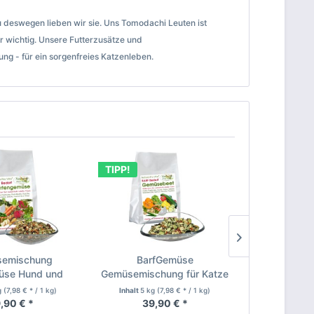
 deswegen lieben wir sie. Uns Tomodachi Leuten ist
 wichtig. Unsere Futterzusätze und
ng - für ein sorgenfreies Katzenleben.
TIPP!
TIPP!
emischung
BarfGemüse
Obstmischun
üse Hund und
Gemüsemischung für Katze
Hund +
atze...
+ Hund...
g
(7,98 € * / 1 kg)
Inhalt
5 kg
(7,98 € * / 1 kg)
Inhalt
2 kg
(
,90 € *
39,90 € *
29,