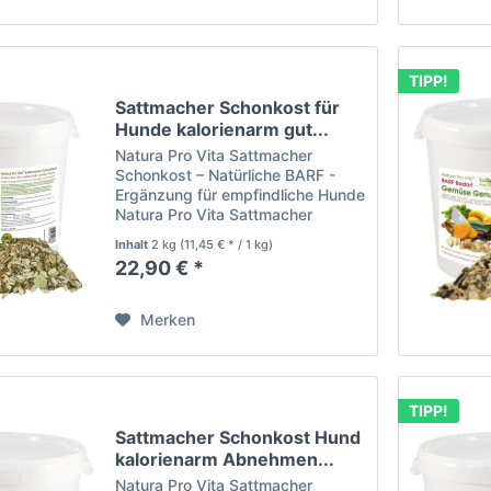
TIPP!
Sattmacher Schonkost für
Hunde kalorienarm gut...
Natura Pro Vita Sattmacher
Schonkost – Natürliche BARF -
Ergänzung für empfindliche Hunde
Natura Pro Vita Sattmacher
Schonkost ist das ideale
Inhalt
2 kg
(11,45 € * / 1 kg)
Ergänzungsfutter für das BARFen,
22,90 € *
speziell entwickelt für
empfindliche Hunde und eine
sensible...
Merken
TIPP!
Sattmacher Schonkost Hund
kalorienarm Abnehmen...
Natura Pro Vita Sattmacher