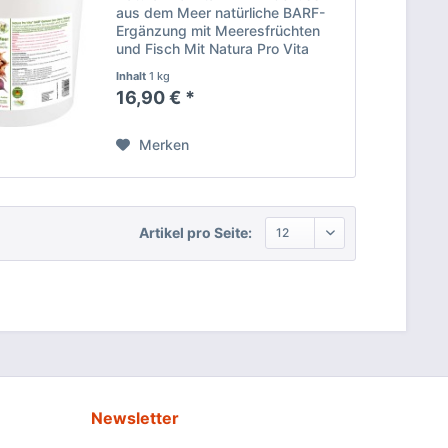
aus dem Meer natürliche BARF-
Ergänzung mit Meeresfrüchten
und Fisch Mit Natura Pro Vita
BARF Genuss aus dem Meer
Inhalt
1 kg
bietest du deinem Hund eine
16,90 € *
natürliche und hochwertige BARF-
Ergänzung, die die Kraft des...
Merken
Artikel pro Seite:
Newsletter