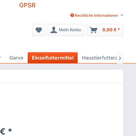
GPSR
Rechtliche Informationen
Mein Konto
0,00 € *
r
Garvo
Einzelfuttermittel
Haustierfutterzusätze

€ *