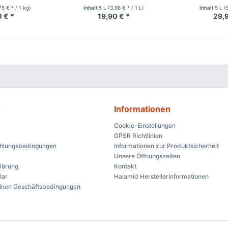
75 € * / 1 kg)
Inhalt
5 L
(3,98 € * / 1 L)
Inhalt
5 L
(
 € *
19,90 € *
29,9
s
Informationen
Cookie-Einstellungen
GPSR Richtlinien
ahlungsbedingungen
Informationen zur Produktsicherheit
Unsere Öffnungszeiten
lärung
Kontakt
lar
Halamid Herstellerinformationen
inen Geschäftsbedingungen