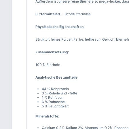
Außerdem ist unsere reine Bierhefe so mega-lecker, da
Futtermittelart:
Einzelfuttermittel
Physikalische Eigenschaften:
Struktur: feines Pulver, Farbe: hellbraun, Geruch: bierhef
Zusammensetzung:
100 % Bierhefe
Analytische Bestandteile:
44 % Rohprotein
3 % Rohöle und -fette
1 % Rohfaser
6 % Rohasche
5 % Feuchtigkeit
Mineralstoffe:
Calcium 0,2%, Kalium 2%, Magnesium 0,2%, Phosphor