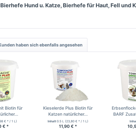
ierhefe Hund u. Katze, Bierhefe für Haut, Fell und K
Kunden haben sich ebenfalls angesehen
t Biotin für
Kieselerde Plus Biotin für
Erbsenflock
rlicher...
Katzen natürlicher...
BARF Zusatz
98 € * / 1 L)
Inhalt
0.5 L
(23,80 € * / 1 L)
Inha
0 € *
11,90 € *
10,