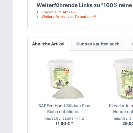
Weiterführende Links zu "100% reine B
Fragen zum Artikel?
Weitere Artikel von Tomodachi®
Ähnliche Artikel
Kunden kauften auch
BARFen Hund Silizium Plus
Kieselerde mi
Biotin natürliche...
Hunde natü
Inhalt
0.5 L
(23,80 € * / 1 L)
Inhalt
5 L
(5,
11,90 € *
29,9