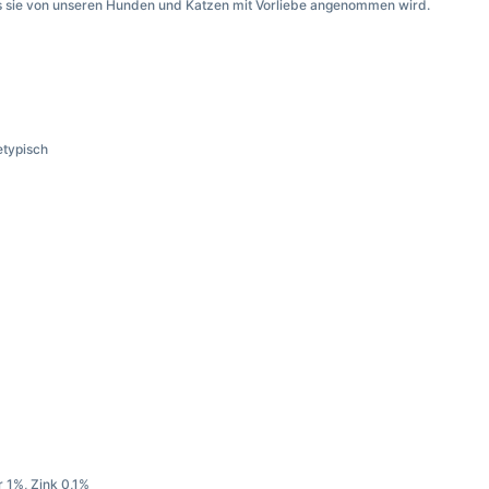
ss sie von unseren Hunden und Katzen mit Vorliebe angenommen wird.
etypisch
 1%, Zink 0,1%