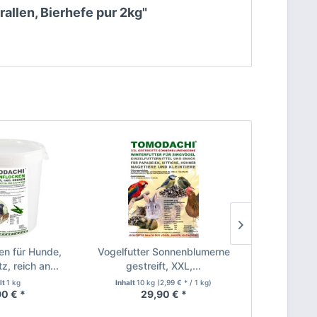
rallen, Bierhefe pur 2kg"
en für Hunde,
Vogelfutter Sonnenblumerne
Kaninchenfut
, reich an...
gestreift, XXL,...
Nagersn
lt
1 kg
Inhalt
10 kg
(2,99 € * / 1 kg)
Inhalt
3 kg
90 € *
29,90 € *
12