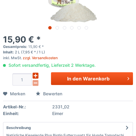
15,90 € *
Gesamtpreis:
15,90
€
*
Inhalt:
2 L (7,95 € * / 1 L)
inkl. MwSt.
zzgl. Versandkosten
Sofort versandfertig, Lieferzeit 2 Werktage.
In den
Warenkorb
Merken
Bewerten
Artikel-Nr.:
2331_02
Einheit:
Eimer
Beschreibung
Natürliche Kieselerde Plus Biotin Futterzusatz für Hunde Tomodachi