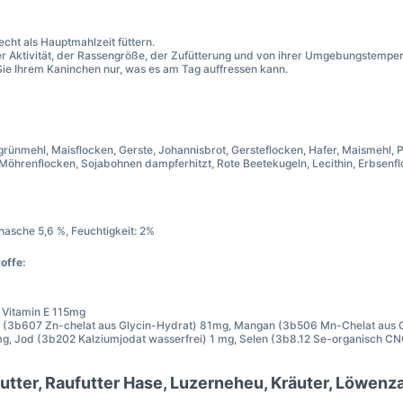
t als Hauptmahlzeit füttern.
er Aktivität, der Rassengröße, der Zufütterung und von ihrer Umgebungstempe
ie Ihrem Kaninchen nur, was es am Tag auffressen kann.
rünmehl, Maisflocken, Gerste, Johannisbrot, Gersteflocken, Hafer, Maismeh
Möhrenflocken, Sojabohnen dampferhitzt, Rote Beetekugeln, Lecithin, Erbsenf
ohasche 5,6 %, Feuchtigkeit: 2%
offe:
 Vitamin E 115mg
k (3b607 Zn-chelat aus Glycin-Hydrat) 81mg, Mangan (3b506 Mn-Chelat aus Gl
 mg, Jod (3b202 Kalziumjodat wasserfrei) 1 mg, Selen (3b8.12 Se-organisch C
futter, Raufutter Hase, Luzerneheu, Kräuter, Löw