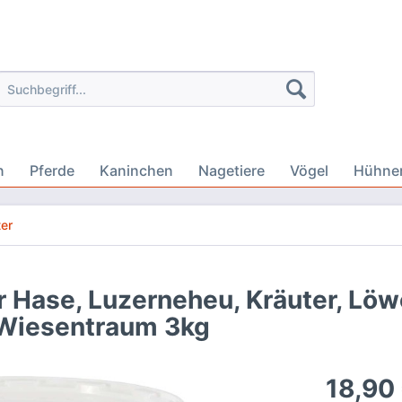
n
Pferde
Kaninchen
Nagetiere
Vögel
Hühne
ter
r Hase, Luzerneheu, Kräuter, Lö
iesentraum 3kg
18,90 