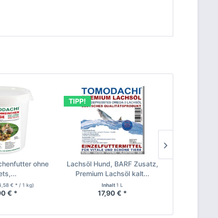
TIPP!
henfutter ohne
Lachsöl Hund, BARF Zusatz,
Erbsenfl
ets,...
Premium Lachsöl kalt...
Nagerfutter
4,58 € * / 1 kg)
Inhalt
1 L
Inhalt
5 kg
0 € *
17,90 € *
16