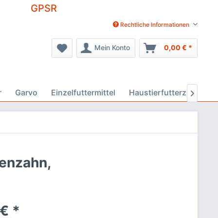
GPSR
Rechtliche Informationen
Mein Konto
0,00 € *
r
Garvo
Einzelfuttermittel
Haustierfutterzusätze

wenzahn,
€ *