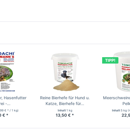
TIPP!
r, Hasenfutter
Reine Bierhefe für Hund u.
Meerschweinc
ei -...
Katze, Bierhefe für...
Pell
,99 € * / 1 kg)
Inhalt
1 kg
Inhalt
5 kg
(
0 € *
13,50 € *
22,9