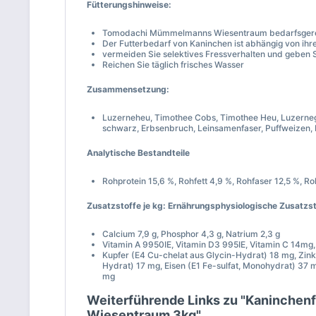
Fütterungshinweise:
Tomodachi Mümmelmanns Wiesentraum bedarfsgerech
Der Futterbedarf von Kaninchen ist abhängig von ihr
vermeiden Sie selektives Fressverhalten und geben S
Reichen Sie täglich frisches Wasser
Zusammensetzung:
Luzerneheu, Timothee Cobs, Timothee Heu, Luzerneg
schwarz, Erbsenbruch, Leinsamenfaser, Puffweizen, 
Analytische Bestandteile
Rohprotein 15,6 %, Rohfett 4,9 %, Rohfaser 12,5 %, R
Zusatzstoffe je kg: Ernährungsphysiologische Zusatzst
Calcium 7,9 g, Phosphor 4,3 g, Natrium 2,3 g
Vitamin A 9950IE, Vitamin D3 995IE, Vitamin C 14mg,
Kupfer (E4 Cu-chelat aus Glycin-Hydrat) 18 mg, Zin
Hydrat) 17 mg, Eisen (E1 Fe-sulfat, Monohydrat) 37
mg
Weiterführende Links zu "Kaninchen
Wiesentraum 3kg"