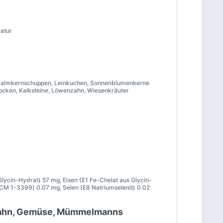
ratur
l, Palmkernschuppen, Leinkuchen, Sonnenblumenkerne
locken, Kalksteine, Löwenzahn, Wiesenkräuter
ycin-Hydrat) 57 mg, Eisen (E1 Fe-Chelat aus Glycin-
NCM 1-3399) 0.07 mg, Selen (E8 Natriumselenit) 0.02
enzahn, Gemüse, Mümmelmanns