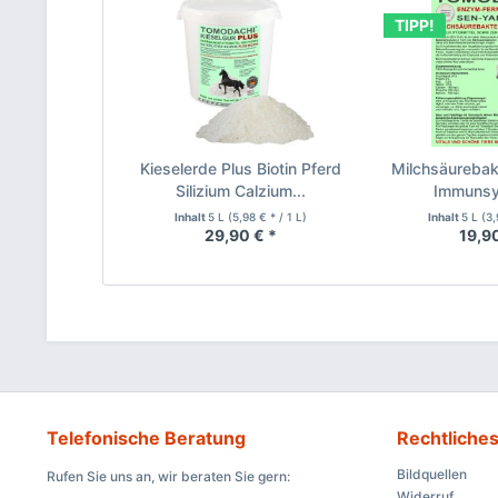
TIPP!
Kieselerde Plus Biotin Pferd
Milchsäurebakt
Silizium Calzium...
Immunsy
Inhalt
5 L
(5,98 € * / 1 L)
Inhalt
5 L
(3,
29,90 € *
19,90
Telefonische Beratung
Rechtliche
Bildquellen
Rufen Sie uns an, wir beraten Sie gern:
Widerruf