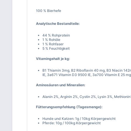
100 % Bierhefe
Analytische Bestandteile:
44 % Rohprotein
1 % Rohöle
1 % Rohfaser
5 % Feuchtigkeit
Vitamingehalt je kg:
B1 Thiamin 3mg, B2 Riboflavin 40 mg, B3 Niacin 14
IE, 3a671 Vitamin D3 9500 IE, 3a700 Vitamin E 25 mg
Aminosäuren und Mineralien:
Alanin 2%, Arginin 2%, Cystin 2%, Lysin 3%, Methion
Fütterungsempfehlung (Tagesmenge):
Hunde und Katzen: 1g / 10kg Körpergewicht
Pferde: 10g / 100kg Körpergewicht