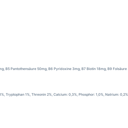
2mg, B5 Pantothensäure 50mg, B6 Pyridoxine 3mg, B7 Biotin 18mg, B9 Folsäur
in1%, Tryptophan 1%, Threonin 2%, Calcium: 0,3%, Phosphor: 1,0%, Natrium: 0,