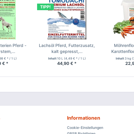
TIPP!
erien Pferd -
Lachsöl Pferd, Futterzusatz,
Möhrenflo
stem,...
kalt gepresst,...
Karottenflo
98 € * / 1 L)
Inhalt
10 L
(4,49 € * / 1 L)
Inhalt
3 kg
(
 € *
44,90 € *
22,9
s
Informationen
Cookie-Einstellungen
GPSR Richtlinien