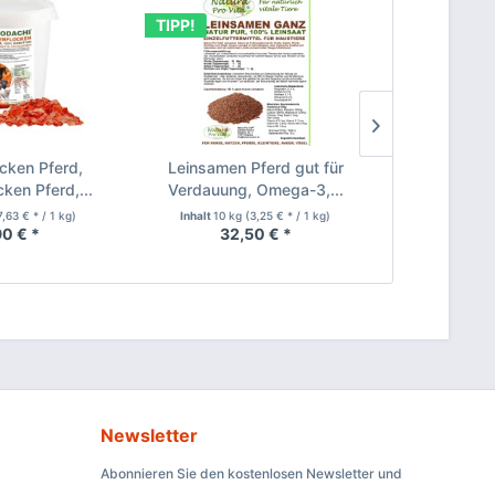
TIPP!
TIPP!
cken Pferd,
Leinsamen Pferd gut für
Lachsöl
cken Pferd,...
Verdauung, Omega-3,...
Lebensmitt
7,63 € * / 1 kg)
Inhalt
10 kg
(3,25 € * / 1 kg)
Inhalt
3 L
0 € *
32,50 € *
26,
Newsletter
Abonnieren Sie den kostenlosen Newsletter und